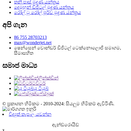
තනි පාස් මුද්‍රණ යන්ත්‍රය
දෙමුහුන් ඩිජිටල් මුද්‍රණ යන්ත්‍රය
රෝල් ටු රෝල් පූර්ව මුද්‍රණ යන්ත්‍රය
අපි ගැන
86 755 28703213
max@wonderjet.net
ෂෙන්සෙන් වොන්ඩර් ඩිජිටල් ටෙක්නොලොජි සමාගම,
සීමාසහිත
සමාජ මාධ්‍ය
ලින්ක්ඩින්
ට්විටර්
යූ ටියුබ්
ෆේස්බුක්
© ප්‍රකාශන හිමිකම - 2010-2024: සියලුම හිමිකම් ඇවිරිණි.
විද්‍යුත් තැපෑල යවන්න
ඇන්ඩ්රොයිඩ්
x