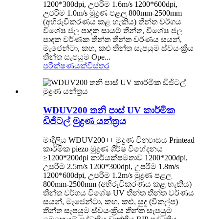
1200*300dpi, උපරිම 1.6m/s 1200*600dpi,
උපරිම 1.0m/s මුද්‍රණ පළල 800mm-2500mm
(අභිරුචිකරණය කළ හැකිය) තීන්ත වර්ගය
විශේෂ ජල පාදක සායම් තීන්ත, විශේෂ ජල
පාදක වර්ණක තීන්ත තීන්ත වර්ණය සයන්,
මැජෙන්ටා, කහ, කළු තීන්ත සැපයුම ස්වයංක්‍රීය
තීන්ත සැපයුම Ope...
පරීක්ෂණයක්
විස්තර
WDUV200 තනි පාස් UV කාර්මික
ඩිජිටල් මුද්‍රණ යන්ත්‍රය
මාදිලිය WDUV200++ මුද්‍රණ වින්‍යාසය Printead
කාර්මික piezo මුද්‍රණ ශීර්ෂ විභේදනය
≥1200*200dpi කාර්යක්ෂමතාව 1200*200dpi,
උපරිම 2.5m/s 1200*300dpi, උපරිම 1.8m/s
1200*600dpi, උපරිම 1.2m/s මුද්‍රණ පළල
800mm-2500mm (අභිරුචිකරණය කළ හැකිය)
තීන්ත වර්ගය විශේෂ UV තීන්ත තීන්ත වර්ණය
සයන්, මැජෙන්ටා, කහ, කළු, සුදු (විකල්ප)
තීන්ත සැපයුම ස්වයංක්‍රීය තීන්ත සැපයුම