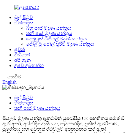
මුල් පිටුව
නිෂ්පාදන
බහු පාස් මුද්‍රණ යන්ත්‍රය
තනි පාස් මුද්‍රණ යන්ත්‍රය
දෙමුහුන් ඩිජිටල් මුද්‍රණ යන්ත්‍රය
රෝල් ටු රෝල් පූර්ව මුද්‍රණ යන්ත්‍රය
පුවත්
වීඩියෝ
අපි ගැන
අපව අමතන්න
සෙවීම
English
මුල් පිටුව
නිෂ්පාදන
තනි පාස් මුද්‍රණ යන්ත්‍රය
සියලුම මුද්‍රණ යන්ත්‍ර දැනටමත් යුරෝපීය CE සහතිකය සමත් වී
ඇති අතර, අග්නිදිග ආසියාව, මැදපෙරදිග, ලතින් ඇමරිකාව,
යුරෝපය සහ වෙනත් රටවලට අපනයනය කර ඇත!