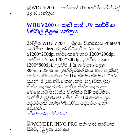
WDUV200++ තනි පාස් UV කාර්මික
ඩිජිටල් මුද්‍රණ යන්ත්‍රය
මාදිලිය WDUV200++ මුද්‍රණ වින්‍යාසය Printead
කාර්මික piezo මුද්‍රණ ශීර්ෂ විභේදනය
≥1200*200dpi කාර්යක්ෂමතාව 1200*200dpi,
උපරිම 2.5m/s 1200*300dpi, උපරිම 1.8m/s
1200*600dpi, උපරිම 1.2m/s මුද්‍රණ පළල
800mm-2500mm (අභිරුචිකරණය කළ හැකිය)
තීන්ත වර්ගය විශේෂ UV තීන්ත තීන්ත වර්ණය
සයන්, මැජෙන්ටා, කහ, කළු, සුදු (විකල්ප)
තීන්ත සැපයුම ස්වයංක්‍රීය තීන්ත සැපයුම
මෙහෙයුම් පද්ධතිය වෘත්තීය RIP පද්ධතිය,
වෘත්තීය මුද්‍රණ පද්ධතිය, බිට් 64 මෙහෙයුම්
පද්ධතියක් සහිත Win10/11 පද්ධතිය හෝ
වෙනත්...
පරීක්ෂණයක්
විස්තර