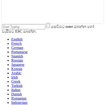
සෙවීමට enter ඔබන්න හෝ
වැසීමට ESC ඔබන්න.
English
French
German
Portuguese
Spanish
Russian
Japanese
Korean
Arabic
Irish
Greek
Turkish
Italian
Danish
Romanian
Indonesian