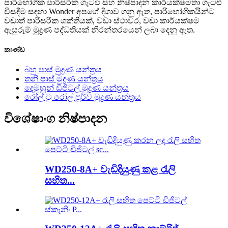
පාරිභෝගික පාරිසරික ගැටළු සහ නිෂ්පාදන කාර්යක්ෂමතා ගැටළු
විසඳීම සඳහා Wonder අපගේ දිශාව ගනු ඇත, පාරිභෝගිකයින්ට
වඩාත් පාරිසරික ශක්තියක්, වඩා ස්ථාවර, වඩා කාර්යක්ෂම
ඇසුරුම් මුද්‍රණ පද්ධතියක් නිරන්තරයෙන් ලබා දෙනු ඇත.
කාණ්ඩ
බහු පාස් මුද්‍රණ යන්ත්‍රය
තනි පාස් මුද්‍රණ යන්ත්‍රය
දෙමුහුන් ඩිජිටල් මුද්‍රණ යන්ත්‍රය
රෝල් ටු රෝල් පූර්ව මුද්‍රණ යන්ත්‍රය
විශේෂාංග නිෂ්පාදන
WD250-8A+ වැඩිදියුණු කළ රැලි
සහිත...