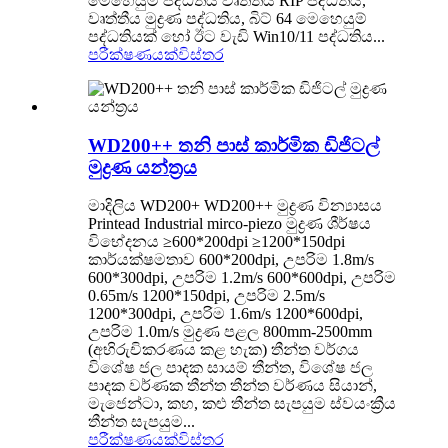
මෙහෙයුම් පද්ධතිය වෘත්තීය RIP පද්ධතිය,
වෘත්තීය මුද්‍රණ පද්ධතිය, බිට් 64 මෙහෙයුම්
පද්ධතියක් හෝ ඊට වැඩි Win10/11 පද්ධතිය...
පරීක්ෂණයක්
විස්තර
WD200++ තනි පාස් කාර්මික ඩිජිටල්
මුද්‍රණ යන්ත්‍රය
මාදිලිය WD200+ WD200++ මුද්‍රණ වින්‍යාසය
Printead Industrial mirco-piezo මුද්‍රණ ශීර්ෂය
විභේදනය ≥600*200dpi ≥1200*150dpi
කාර්යක්ෂමතාව 600*200dpi, උපරිම 1.8m/s
600*300dpi, උපරිම 1.2m/s 600*600dpi, උපරිම
0.65m/s 1200*150dpi, උපරිම 2.5m/s
1200*300dpi, උපරිම 1.6m/s 1200*600dpi,
උපරිම 1.0m/s මුද්‍රණ පළල 800mm-2500mm
(අභිරුචිකරණය කළ හැක) තීන්ත වර්ගය
විශේෂ ජල පාදක සායම් තීන්ත, විශේෂ ජල
පාදක වර්ණක තීන්ත තීන්ත වර්ණය සියාන්,
මැජෙන්ටා, කහ, කළු තීන්ත සැපයුම ස්වයංක්‍රීය
තීන්ත සැපයුම...
පරීක්ෂණයක්
විස්තර