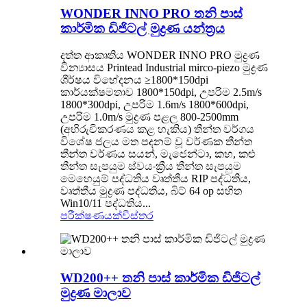
WONDER INNO PRO තනි පාස්
කාර්මික ඩිජිටල් මුද්‍රණ යන්ත්‍රය
දත්ත ආකෘතිය WONDER INNO PRO මුද්‍රණ
වින්‍යාසය Printead Industrial mirco-piezo මුද්‍රණ
ශීර්ෂය විභේදනය ≥1800*150dpi
කාර්යක්ෂමතාව 1800*150dpi, උපරිම 2.5m/s
1800*300dpi, උපරිම 1.6m/s 1800*600dpi,
උපරිම 1.0m/s මුද්‍රණ පළල 800-2500mm
(අභිරුචිකරණය කළ හැකිය) තීන්ත වර්ගය
විශේෂ ජලය මත පදනම් වූ වර්ණක තීන්ත
තීන්ත වර්ණය සයන්, මැජෙන්ටා, කහ, කළු
තීන්ත සැපයුම ස්වයංක්‍රීය තීන්ත සැපයුම
මෙහෙයුම් පද්ධතිය වෘත්තීය RIP පද්ධතිය,
වෘත්තීය මුද්‍රණ පද්ධතිය, බිට් 64 op සහිත
Win10/11 පද්ධතිය...
පරීක්ෂණයක්
විස්තර
WD200++ තනි පාස් කාර්මික ඩිජිටල්
මුද්‍රණ මාලාව