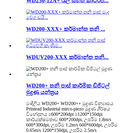
WD250-12A+ රැලි සහිත කාට්රිජ්...
WD200-XXX+ කර්මාන්ත තනි ...
WDUV200-XXX කර්මාන්ත තනි...
WD200+ තනි පාස් කාර්මික ඩිජිටල්
මුද්‍රණ යන්ත්‍රය
මාදිලිය WD200+ WD200++ මුද්‍රණ වින්‍යාසය
Printead Industrial mirco-piezo මුද්‍රණ ශීර්ෂය
විභේදනය ≥600*200dpi ≥1200*150dpi
කාර්යක්ෂමතාව 600*200dpi, උපරිම 1.8m/s
600*300dpi, උපරිම 1.2m/s 600*600dpi, උපරිම
0.65m/s 1200*150dpi, උපරිම 2.5m/s