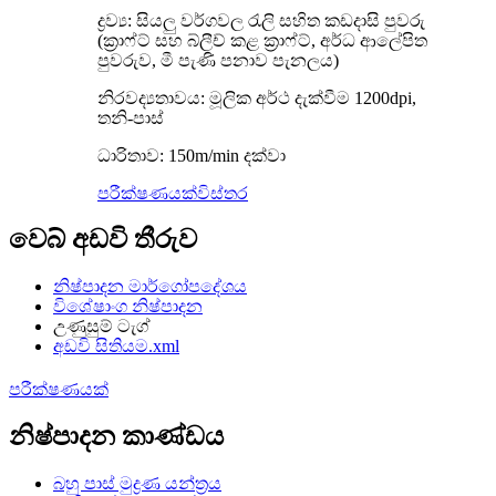
ද්‍රව්‍ය: සියලු වර්ගවල රැලි සහිත කඩදාසි පුවරු
(ක්‍රාෆ්ට් සහ බ්ලීච් කළ ක්‍රාෆ්ට්, අර්ධ ආලේපිත
පුවරුව, මී පැණි පනාව පැනලය)
නිරවද්‍යතාවය: මූලික අර්ථ දැක්වීම 1200dpi,
තනි-පාස්
ධාරිතාව: 150m/min දක්වා
පරීක්ෂණයක්
විස්තර
වෙබ් අඩවි තීරුව
නිෂ්පාදන මාර්ගෝපදේශය
විශේෂාංග නිෂ්පාදන
උණුසුම් ටැග්
අඩවි සිතියම.xml
පරීක්ෂණයක්
නිෂ්පාදන කාණ්ඩය
බහු පාස් මුද්‍රණ යන්ත්‍රය