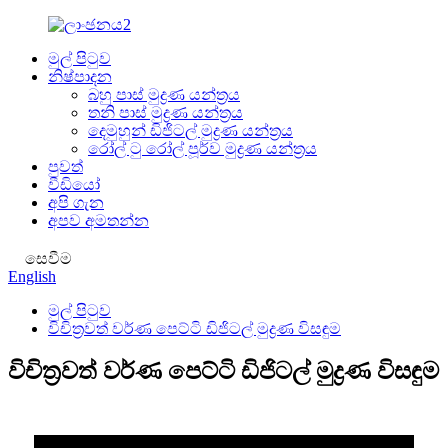
මුල් පිටුව
නිෂ්පාදන
බහු පාස් මුද්‍රණ යන්ත්‍රය
තනි පාස් මුද්‍රණ යන්ත්‍රය
දෙමුහුන් ඩිජිටල් මුද්‍රණ යන්ත්‍රය
රෝල් ටු රෝල් පූර්ව මුද්‍රණ යන්ත්‍රය
පුවත්
වීඩියෝ
අපි ගැන
අපව අමතන්න
සෙවීම
English
මුල් පිටුව
විචිත්‍රවත් වර්ණ පෙට්ටි ඩිජිටල් මුද්‍රණ විසඳුම
විචිත්‍රවත් වර්ණ පෙට්ටි ඩිජිටල් මුද්‍රණ විසඳුම