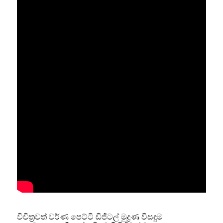
විචිත්‍රවත් වර්ණ පෙට්ටි ඩිජිටල් මුද්‍රණ විසඳුම