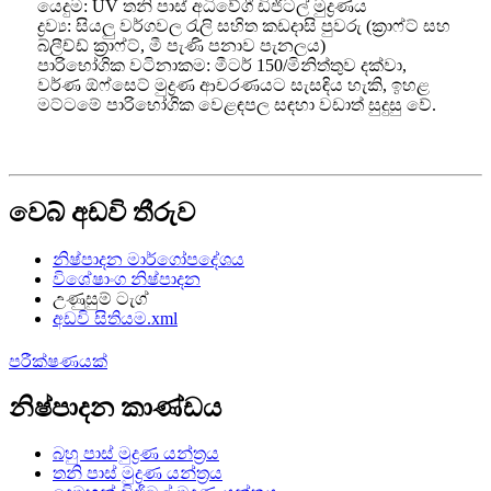
යෙදුම: UV තනි පාස් අධිවේගී ඩිජිටල් මුද්‍රණය
ද්‍රව්‍ය: සියලු වර්ගවල රැලි සහිත කඩදාසි පුවරු (ක්‍රාෆ්ට් සහ
බ්ලීච්ඩ් ක්‍රාෆ්ට්, මී පැණි පනාව පැනලය)
පාරිභෝගික වටිනාකම: මීටර් 150/මිනිත්තුව දක්වා,
වර්ණ ඕෆ්සෙට් මුද්‍රණ ආචරණයට සැසඳිය හැකි, ඉහළ
මට්ටමේ පාරිභෝගික වෙළඳපල සඳහා වඩාත් සුදුසු වේ.
වෙබ් අඩවි තීරුව
නිෂ්පාදන මාර්ගෝපදේශය
විශේෂාංග නිෂ්පාදන
උණුසුම් ටැග්
අඩවි සිතියම.xml
පරීක්ෂණයක්
නිෂ්පාදන කාණ්ඩය
බහු පාස් මුද්‍රණ යන්ත්‍රය
තනි පාස් මුද්‍රණ යන්ත්‍රය