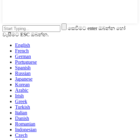
සෙවීමට enter ඔබන්න හෝ
වැසීමට ESC ඔබන්න.
English
French
German
Portuguese
Spanish
Russian
Japanese
Korean
Arabic
Irish
Greek
Turkish
Italian
Danish
Romanian
Indonesian
Czech