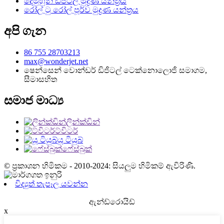
දෙමුහුන් ඩිජිටල් මුද්‍රණ යන්ත්‍රය
රෝල් ටු රෝල් පූර්ව මුද්‍රණ යන්ත්‍රය
අපි ගැන
86 755 28703213
max@wonderjet.net
ෂෙන්සෙන් වොන්ඩර් ඩිජිටල් ටෙක්නොලොජි සමාගම,
සීමාසහිත
සමාජ මාධ්‍ය
ලින්ක්ඩින්
ට්විටර්
යූ ටියුබ්
ෆේස්බුක්
© ප්‍රකාශන හිමිකම - 2010-2024: සියලුම හිමිකම් ඇවිරිණි.
විද්‍යුත් තැපෑල යවන්න
ඇන්ඩ්රොයිඩ්
x